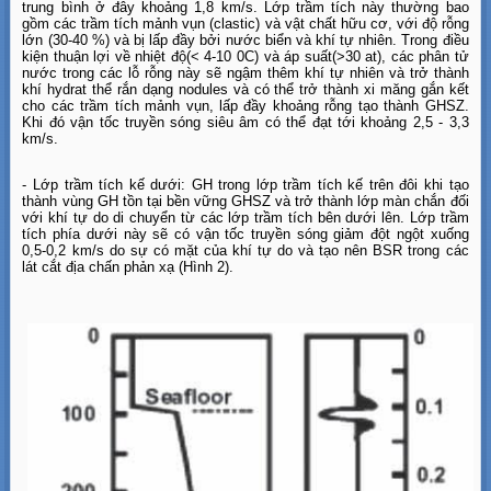
trung bình ở đây khoảng 1,8 km/s. Lớp trầm tích này thường bao
gồm các trầm tích mảnh vụn (clastic) và vật chất hữu cơ, với độ rỗng
lớn (30-40 %) và bị lấp đầy bởi nước biển và khí tự nhiên. Trong điều
kiện thuận lợi về nhiệt độ(< 4-10 0C) và áp suất(>30 at), các phân tử
nước trong các lỗ rỗng này sẽ ngậm thêm khí tự nhiên và trở thành
khí hydrat thể rắn dạng nodules và có thể trở thành xi măng gắn kết
cho các trầm tích mảnh vụn, lấp đầy khoảng rỗng tạo thành GHSZ.
Khi đó vận tốc truyền sóng siêu âm có thể đạt tới khoảng 2,5 - 3,3
km/s.
- Lớp trầm tích kế dưới: GH trong lớp trầm tích kế trên đôi khi tạo
thành vùng GH tồn tại bền vững GHSZ và trở thành lớp màn chắn đối
với khí tự do di chuyển từ các lớp trầm tích bên dưới lên. Lớp trầm
tích phía dưới này sẽ có vận tốc truyền sóng giảm đột ngột xuống
0,5-0,2 km/s do sự có mặt của khí tự do và tạo nên BSR trong các
lát cắt địa chấn phản xạ (Hình 2).