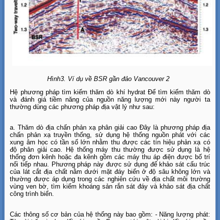
Hình3. Ví dụ về BSR gần đảo Vancouver 2
Hệ phương pháp tìm kiếm thăm dò khí hydrat Để tìm kiếm thăm dò
và đánh giá tiềm năng của nguồn năng lượng mới này người ta
thường dùng các phương pháp địa vật lý như sau:
a. Thăm dò địa chấn phản xạ phân giải cao Đây là phương pháp địa
chấn phản xạ truyền thống, sử dụng hệ thống nguồn phát với các
xung âm học có tần số lớn nhằm thu được các tín hiệu phản xạ có
độ phân giải cao. Hệ thống máy thu thường được sử dụng là hệ
thống đơn kênh hoặc đa kênh gồm các máy thu áp điện được bố trí
nối tiếp nhau. Phương pháp này được sử dụng để khảo sát cấu trúc
của lát cắt địa chất nằm dưới mặt đáy biển ở độ sâu không lớn và
thường được áp dụng trong các nghiên cứu về địa chất môi trường
vùng ven bờ, tìm kiếm khoáng sản rắn sát đáy và khảo sát địa chất
công trình biển.
Các thông số cơ bản của hệ thống này bao gồm: - Năng lượng phát: