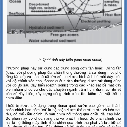
b. Quét ảnh đáy biển (side scan sonar)
Phương pháp này sử dụng các xung sóng đơn tần hoặc lưỡng tần
(khác với phương pháp địa chấn thông thường là sử dụng một phổ
rộng tần số) với tần số rất lớn để thu được hình ảnh bề mặt đáy biển
với độ chính xác cao. Sonar quét sườn thường được sử dụng cùng
với đo độ sâu đáy biển (depth sonic) trong các khảo sát bề mặt đáy
biển nhằm phục vụ cho các chuyên ngành trầm tích, địa mạo, đo vẽ
bản đồ đáy biển, xây dựng công trình biển, tìm kiếm các vật thể bị
chìm đắm...
Thiết bị được sử dụng trong Sonar quét sườn bao gồm hai thành
phần chính bao gồm “cá” là bộ phận được thả dưới nước và kéo sau
tàu, có thể điều chỉnh độ sâu chìm nổi thông qua chiều dài cáp kéo.
Bộ phận này có chức năng thu và phát tín hiệu. Bộ phận chính thứ
hai là hệ thống máy tính điều chỉnh quá trình thu phát và lưu trữ số
liệu được đặt trên tàu. Các thông số kỹ thuật cơ bản của hệ thống