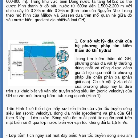
600-800 m). Trong khu vực biển Đông nước ta tầng GHSZ có thể
được hình thành ở độ sâu nước từ 600m đến 1.500-2.200 m với
chiều dày từ 0-225 m đến 0-365 m (tính toán của Nguyễn Như Trung
theo mô hình của Milkov và Sassen dựa trên mối quan hệ giữa độ
sâu nước biển, gradient địa nhiệtvà loại GH).
1. Cơ sở vật lý- địa chất của
hệ phương pháp tìm kiếm
thăm dò khí hydrat
Trong tìm kiếm thăm dò GH,
phương pháp địa vật lý thường
dùng nhất và cũng được đánh
giá là hiệu quả nhất là phương
pháp địa chấn phản xạ (phân
giải cao). Cơ sở vật lý địa chất
của phương pháp này là dựa
trên sự khác biệt về vận tốc truyền sóng siêu âm (sonic velocity) của
GH so với môi trường trầm tích xung quanh (Hình 1).
Trên Hình 1 có thể nhận thấy sự biến thiên của vận tốc truyền sóng
siêu âm (sonic velocity), dòng địa nhiệt (geotherm) và pha của GH
theo 3 lớp: - Lớp nước: Sóng siêu âm xuất phát từ nguồn phát trên
mặt biển sẽ đi qua lớp nước biển với vận tốc không đổi là 1,5 km/s.
- Lớp trầm tích ngay sát mặt đáy biển: Vận tốc truyền sóng siêu âm