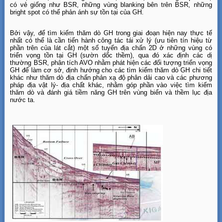
có vẻ giống như BSR, những vùng blanking bên trên BSR, những
bright spot có thể phản ánh sự tồn tại của GH.
Bởi vậy, để tìm kiếm thăm dò GH trong giai đoạn hiện nay thực tế
nhất có thể là cần tiến hành công tác tái xử lý (ưu tiên tín hiệu từ
phần trên của lát cắt) một số tuyến địa chấn 2D ở những vùng có
triển vọng tồn tại GH (sườn dốc thềm), qua đó xác định các dị
thường BSR, phân tích AVO nhằm phát hiện các đối tượng triển vọng
GH để làm cơ sở, định hướng cho các tìm kiếm thăm dò GH chi tiết
khác như thăm dò địa chấn phản xạ độ phân dải cao và các phương
pháp địa vật lý- địa chất khác, nhằm góp phần vào việc tìm kiếm
thăm dò và đánh giá tiềm năng GH trên vùng biển và thềm lục địa
nước ta.