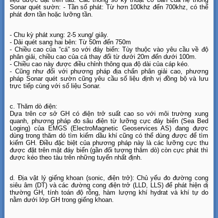
Sonar quét sườn: - Tần số phát: Từ hơn 100khz đến 700khz, có thể
phát đơn tần hoặc lưỡng tần.
- Chu kỳ phát xung: 2-5 xung/ giây.
- Dải quét sang hai bên: Từ 50m đến 750m
- Chiều cao của “cá” so với đáy biển: Tùy thuộc vào yêu cầu về độ
phân giải, chiều cao của cá thay đổi từ dưới 20m đến dưới 100m.
- Chiều cao này được điều chỉnh thông qua độ dài của cáp kéo.
- Cũng như đối với phương pháp địa chấn phân giải cao, phương
pháp Sonar quét sườn cũng yêu cầu số liệu định vị đồng bộ và lưu
trực tiếp cùng với số liệu Sonar.
c. Thăm dò điện:
Dựa trên cơ sở GH có điện trở suất cao so với môi trường xung
quanh, phương pháp đo sâu điện từ lưỡng cực đáy biển (Sea Bed
Loging) của EMGS (ElectroMagnetic Geoservices AS) đang được
dùng trong thăm dó tìm kiếm dầu khí cũng có thể dùng được để tìm
kiếm GH. Điều đặc biệt của phương pháp này là các lưỡng cực thu
được đặt trên mặt đáy biển (gần đối tượng thăm dò) còn cực phát thì
được kéo theo tàu trên những tuyến nhất định.
d. Địa vật lý giếng khoan (sonic, điện trở): Chủ yếu đo đường cong
siêu âm (DT) và các đường cong điện trở (LLD, LLS) để phát hiện dị
thường GH, tính toán độ rỗng, hàm lượng khí hydrat và khí tự do
nằm dưới lớp GH trong giếng khoan.