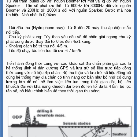
Từ vài trăm joules đối với nguồn Boomer tới một vài kj đối với nguồn
Sparker. - Tần số phát ưu thế: Từ 600Hz tới 3000Hz đối với nguồn
Boomer và 200Hz tới 1000Hz đối với nguồn Sparker. Bước mã hóa
tín hiệu: Nhỏ nhất là 0,04ms.
- Dải đầu thu (Hydrophone aray): Từ 8 đến 20 máy thu áp điện mắc
nối tiếp.
- Chu kỳ phát xung: Tùy theo yêu cầu về độ phân giải ngang chu kỳ
phát xung được thay đổi từ 0,5s đến 4s/1 xung.
- Khoảng cách bố trí thu nổ: 4-5 m.
- Tốc độ chạy tàu liên tục tối ưu: 6-7 km/h.
Tiến hành đồng thời cùng với các khảo sát địa chấn phân giải cao là
hệ thống định vị dẫn đường GPS và lưu trữ số liệu trực tiếp đồng
thời cùng với số liệu địa chấn. Bộ thu thập và lưu trữ số liệu đồng bộ
cùng hệ thống máy địa chấn có tính năng cơ bản như bộ nhớ có dung
lượng lớn để có thể làm việc liên tục trong thời gian dài, bộ tiền
khuếch đại với khả năng khuếch đại biên độ lên tối đa là 4 lần, bộ lọc
tần số, bộ hiệu chỉnh biên độ theo thời gian thu sóng.