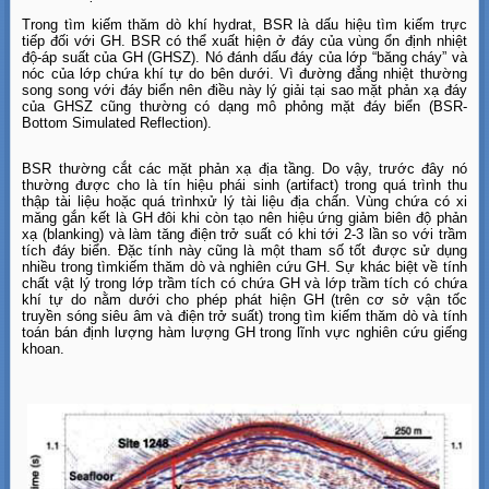
Trong tìm kiếm thăm dò khí hydrat, BSR là dấu hiệu tìm kiếm trực
tiếp đối với GH. BSR có thể xuất hiện ở đáy của vùng ổn định nhiệt
độ-áp suất của GH (GHSZ). Nó đánh dấu đáy của lớp “băng cháy” và
nóc của lớp chứa khí tự do bên dưới. Vì đường đẳng nhiệt thường
song song với đáy biển nên điều này lý giải tại sao mặt phản xạ đáy
của GHSZ cũng thường có dạng mô phỏng mặt đáy biển (BSR-
Bottom Simulated Reflection).
BSR thường cắt các mặt phản xạ địa tầng. Do vậy, trước đây nó
thường được cho là tín hiệu phái sinh (artifact) trong quá trình thu
thập tài liệu hoặc quá trìnhxử lý tài liệu địa chấn. Vùng chứa có xi
măng gắn kết là GH đôi khi còn tạo nên hiệu ứng giảm biên độ phản
xạ (blanking) và làm tăng điện trở suất có khi tới 2-3 lần so với trầm
tích đáy biển. Đặc tính này cũng là một tham số tốt được sử dụng
nhiều trong tìmkiếm thăm dò và nghiên cứu GH. Sự khác biệt về tính
chất vật lý trong lớp trầm tích có chứa GH và lớp trầm tích có chứa
khí tự do nằm dưới cho phép phát hiện GH (trên cơ sở vận tốc
truyền sóng siêu âm và điện trở suất) trong tìm kiếm thăm dò và tính
toán bán định lượng hàm lượng GH trong lĩnh vực nghiên cứu giếng
khoan.