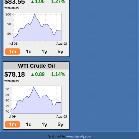
$83.55
▲1.06
1.27%
2026.08.09
WTI Crude Oil
$78.18
▲0.89
1.14%
2026.08.09
Designed by
www.diavatly.com
.