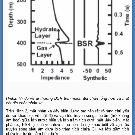
Hình2. Ví dụ về dị thường BSR trên mạch địa chấn tổng hợp và mặt
cắt địa chấn phản xạ
Trên Hình 2, mặt phản xạ đáy biển được tạo nên rất rõ ràng chủ yếu
do sự khác biệt về mật độ và vận tốc truyền sóng siêu âm (trở kháng
âm học) giữa lớp nước biển và lớp trầm tích dưới mặt đáy biển. Mặt
phản xạ BSR lại chủ yếu được tạo nên do sự khác biệt về vận tốc
truyền sóng siêu âm giữa lớp trầm tích chứa GH và lớp trầm tích
chứa khí tự do nằm bên dưới.