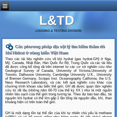
L&TD
LOGGING & TESTING DIVISION
Các phương pháp địa vật lý tìm kiếm thăm dò
khí Hidrat ở vùng biển Việt Nam
Theo các tài liệu nghiên cứu về khí hydrat (gas hydrat-GH) ở Nga,
Mỹ, Canada, Nhật Bản, Hàn Quốc Ấn Độ, Trung Quốc và các tài liệu
đã được công bố rộng rãi trên internet từ các cơ sở nghiên cứu như
Geological Survey of Canada, University of Victoria,University of
Toronto, Dalhousie University, Cambridge University U.K., University
of Bremen Germany, Scripps Inst. Oceanography California, the U.S.
Navy Research Laboratory, và các kết quả nghiên cứu khác của
chương trình khoan sâu biển thế giới, GH đã được quan tâm nghiên
cứu từ rất lâu (những năm 60-70 của thế kỷ XX ) như là một nguồn
nhiên liệu sạch của thế giới trong tương lai. Theo dự báo ban đầu, tài
nguyên khí hydrat có thể lớn gấp 2 lần tổng tài nguyên dầu, khí, than
khoáng hiện có trên toàn thế giới.
GH là một dạng tồn tại thể rắn của khí tự nhiên chủ yếu là methane
(>99%) có vẻ bề ngoài giống như băng nước đá (đá cháy) nhưng