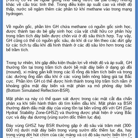
khác về cấu trúc tinh thể. Trong điều kiện áp suất cao và nhiệt độ
thấp, nước sẽ ngậm thêm các phân tử khí methane vào trong mạng
hydrogen.
Về nguồn gốc, phần lớn GH chứa methane có nguồn gốc sinh học,
được thành tạo do bẻ gãy sinh học của vật chất hữu cơ phân hủy
trong trầm tích đáy biển được chôn vùi ở độ sâu thích hợp. Tuy vậy,
GH cũng có thể có nguồn gốc sâu, do khí di cư lên theo các đứt gãy
từ các tích tụ dầu khí đã hình thành ở các độ sâu lớn hơn trong các
bể trầm tích.
Trong tự nhiên, khi gặp điều kiện thuận lợi về nhiệt độ và áp suất, GH
thường tồn tại trong trầm tích dưới bề mặt đáy biển ở dạng gò đồi
(mound), xi măng gắn kết trong các lỗ rỗng đá trầm tích biển và trong
các đường ống dẫn dầu khí ở các vùng biển nông băng giá tại Bắc
cực. Phần lớn GH có thể được hình thành trong lớp trầm tích nằm ở
khoảng giữa mặt đáy biển và mặt phản xạ mô phỏng đáy biển
(Bottom Simulated Reflection-BSR).
Mặt phản xạ này có thể quan sát được trong các mặt cắt địa chấn
phản xạ khi tiến hành thăm dò tìm kiếm dầu khí. Mặt phản xạ BSR
thường đánh dấu mặt đáy của vùng tồn tại bền vững đối với GH (Gas
Hydrat Stability Zone-GHSZ) và thường được phát hiện ở vùng Bắc
cực và đáy đại dương (vùng sườn dốc thềm lục địa).
Đáy vùng GHSZ hay BSR thường gặp ở độ sâu vài trăm mét (300-
600 m) dưới mặt đáy biển trong vùng sườn dốc thềm lục địa, hay
trong vùng đới hút chìm của các mảng và có độ sâu nước biển lớn (>