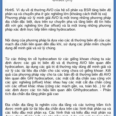
Hình5. Ví dụ về dị thường AVO của hệ số phản xạ BSR tăng biên độ
phản xạ và chuyển pha ở góc nghiêng lớn (khoảng cách thiết bị xa)
Phương pháp xử lý minh giải AVO là một trong những phương pháp
địa chấn đặc biệt, dựa trên sự chuyển pha và tăng biên độ tín hiệu
đối với góc nghiêng lớn (far offset) và là một trong những phương
pháp xác định trực tiếp tiềm năng hydrocarbon.
Nội dung của phương pháp là dựa vào các dị thường biên độ của các
mạch địa chấn liên quan đến dầu khí, sử dụng các phần mền chuyên
dụng để minh giải và xử lý chúng.
Từ các thông tin về hydrocarbon từ các giếng khoan chúng ta xác
định được các giá trị biên độ và dị thường AVO liên quan đến
hydrocarbon, áp dụng các giá trị dị thường này dùng để minh giải và
xử lý các tài liệu địa chấn cho các vùng chưa có giếng khoan .Kết
quả của phương pháp này cho ta các bản đồ dị thường biên độ AVO
liên quan đến GH/ hydrocarbon, các mặt cắt địa chấn sau cộng với
các góc nghiêng (offset) khác nhau hay các mặt cắt địa chấn cộng
với các offset khác nhau (cộng các mạch gần, xa, toàn bộ…) từ đó
xác định được các tín hiệu liên quan đến GH/hydrocarbon. - Phân
tích địa chấn địa tầng phân giải cao
Địa chấn địa tầng là nghiên cứu địa tầng và các tướng trầm tích
được minh giải từ tài liệu địa chấn dựa trên các hình thái phản xạ và
các kiểu đầu mút phản xạ. Các hình thái và kiểu đầu mút phản xạ